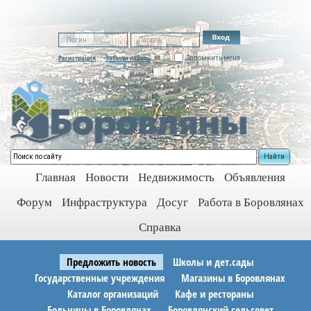
Регистрация
Забыли пароль
Запомнить меня
Найти
Главная
Новости
Недвижимость
Объявления
Форум
Инфраструктура
Досуг
Работа в Боровлянах
Справка
Предложить новость
Школы и дет.сады
Государственные учреждения
Магазины в Боровлянах
Каталог организаций
Кафе и рестораны
Больницы в Боровлянах
Боровлянский сельсовет