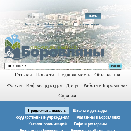
Регистрация
Забыли пароль
Запомнить меня
Найти
Главная
Новости
Недвижимость
Объявления
Форум
Инфраструктура
Досуг
Работа в Боровлянах
Справка
Предложить новость
Школы и дет.сады
Государственные учреждения
Магазины в Боровлянах
Каталог организаций
Кафе и рестораны
Больницы в Боровлянах
Боровлянский сельсовет