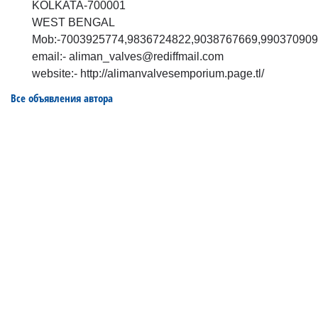
KOLKATA-700001
WEST BENGAL
Mob:-7003925774,9836724822,9038767669,99037090
email:- aliman_valves@rediffmail.com
website:- http://alimanvalvesemporium.page.tl/
Все объявления автора