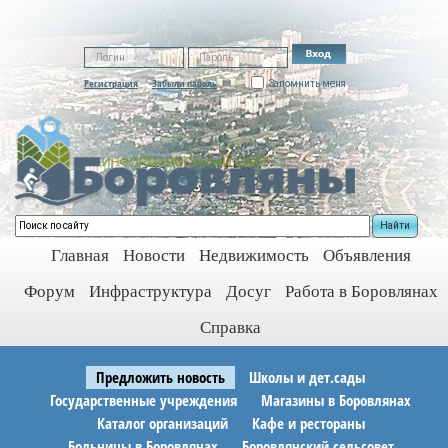
Регистрация
Забыли пароль
Запомнить меня
Найти
Главная
Новости
Недвижимость
Объявления
Форум
Инфраструктура
Досуг
Работа в Боровлянах
Справка
Предложить новость
Школы и дет.сады
Государственные учреждения
Магазины в Боровлянах
Каталог организаций
Кафе и рестораны
Больницы в Боровлянах
Боровлянский сельсовет