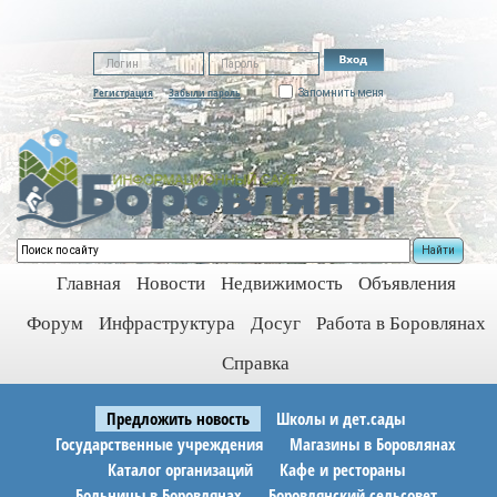
Регистрация
Забыли пароль
Запомнить меня
Найти
Главная
Новости
Недвижимость
Объявления
Форум
Инфраструктура
Досуг
Работа в Боровлянах
Справка
Предложить новость
Школы и дет.сады
Государственные учреждения
Магазины в Боровлянах
Каталог организаций
Кафе и рестораны
Больницы в Боровлянах
Боровлянский сельсовет